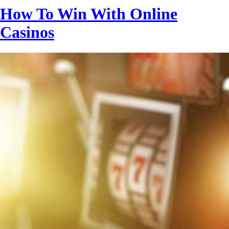
How To Win With Online
Casinos