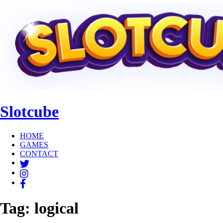
Slotcube
HOME
GAMES
CONTACT
twitter
instagram
facebook
Tag:
logical