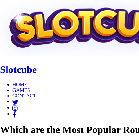
Slotcube
HOME
GAMES
CONTACT
twitter
instagram
facebook
Which are the Most Popular Rou